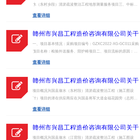
水（东村乡段）清淤疏浚整治工程地形
水（东村乡段）清淤疏浚整治工程地形测量服务项目三、中标
测量服务项目(项目编号：GZXC2022-
（成交）信息：供应商名称：南昌三维测绘工程技术有限公司供
查看详细
XG-GC034）询价采购的成交结果公示
应商联系人：熊威供应商联系电话：15070806264供应商地址：
南昌市井冈山大道657号中标（成交）…
赣州市兴昌工程造价咨询有限公司关于
兴国县人民医院检验外送服务、陪护椅
一、项目基本情况：采购项目编号：GZXC2022-XG-GC011采购
项目(项目编号：GZXC2022-XG-
项目名称：检验外送服务、陪护椅项目二、项目流标的原因：本
GC011）竞争性谈判采购的废标公告
项目因实质性响应不足法定家数，故作废标处理。三、其他补充
查看详细
事宜：无四、凡对本次公告内容提出询问，请按以下方式联系：1
采购人信息名称：兴国县人民医…
赣州市兴昌工程造价咨询有限公司关于
兴国县益民水利工程有限公司兴国县潋
项目概况兴国县潋水（东村段）清淤疏浚整治工程（施工图设
水（东村段）清淤疏浚整治工程（施工
计）项目的潜在供应商应在兴国县将军大道金福花园旁（志邦全
图设计）项目（项目编号：GZXC2022
屋定制，即：美大集成灶四楼获取采购文件，并于2022年07月15
查看详细
XG-GC037）竞争性谈判公告
日14点30分（北京时间）前提交响应文件。 一、项目基本情况项
目编号：GZXC2022-XG-GC036项目…
赣州市兴昌工程造价咨询有限公司关于
兴国县益民水利工程有限公司兴国县潋
项目概况兴国县潋水（江背段）清淤疏浚整治工程（施工图设