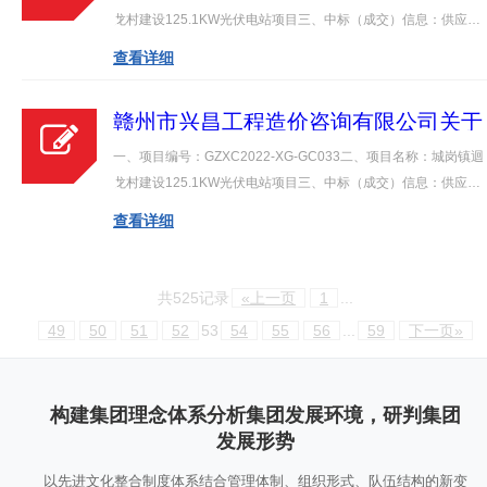
岗镇迴龙村建设125.1KW光伏电站项目
龙村建设125.1KW光伏电站项目三、中标（成交）信息：供应商
（项目编号：GZXC2022-XG-GC033
名称：兴国鼎创光电科技有限公司供应商联系人：王明志供应商
查看详细
询价成交结果公告
联系电话：18370752607供应商地址：江西省赣州市兴国县潋江
镇睦敬村中标（成交）金额（元）\（…
赣州市兴昌工程造价咨询有限公司关于
江西省赣州市兴国县城岗镇人民政府城
一、项目编号：GZXC2022-XG-GC033二、项目名称：城岗镇迴
岗镇迴龙村建设125.1KW光伏电站项目
龙村建设125.1KW光伏电站项目三、中标（成交）信息：供应商
（项目编号：GZXC2022-XG-GC033
名称：兴国鼎创光电科技有限公司供应商联系人：王明志供应商
查看详细
询价成交结果公告
联系电话：18370752607供应商地址：江西省赣州市兴国县潋江
镇睦敬村中标（成交）金额（元）\（…
共525记录
«上一页
1
...
49
50
51
52
53
54
55
56
...
59
下一页»
构建集团理念体系分析集团发展环境，研判集团
发展形势
以先进文化整合制度体系结合管理体制、组织形式、队伍结构的新变