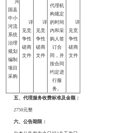
兴
代理机
国县
构规定
中小
详
详
的时间
详
河流
见竞
见竞
内和采
见竞
系统
争性
争性
购人签
争性
治理
磋商
磋商
订合
磋商
规划
文件
文件
同，并
文件
编制
按合同
项目
约定进
采购
行服
务。
五
、代理服务收费标准及金额：
2750元整
六
、公告期限：
招标公告