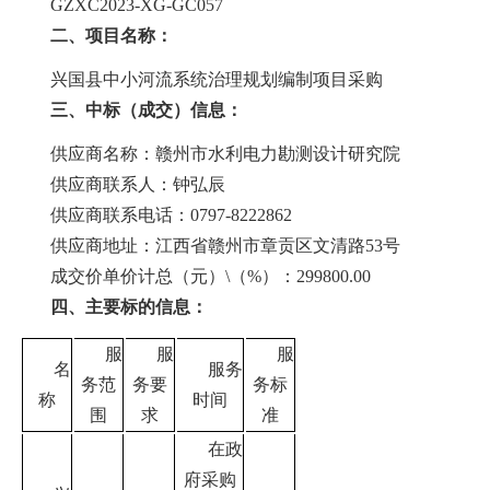
GZXC2023-XG-GC057
二、项目名称：
兴国县中小河流系统治理规划编制项目采购
三、中标（成交）信息：
供应商
名称：赣州市水利电力勘测设计研究院
供应商联系人：钟弘辰
供应商联系电话：
0797-8222862
供应商地址：江西省赣州市章贡区文清路
53号
成交价单价计总（元）
\（%）：299800.00
四、主要标的信息：
服
服
服
名
服务
务范
务要
务标
称
时间
围
求
准
在政
府采购