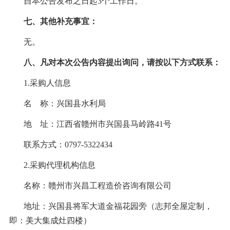
自本公告发布之日起
3
个工作日。
BIDDING
INFORMATION
七
、其他补充事宜：
无。
八
、凡对本次公告内容提出询问，请按以下方式联系：
1.采购人信息
名
称：兴国县水利局
地
址：
江西省赣州市兴国县马
岭
路
41号
联系方式：
0797-5322434
2.采购代理机构信息
名
称：赣州市兴昌工程造价咨询有限公司
地址：兴国县将军大道金福花园旁（志邦全屋定制，
即：美大集成灶四楼）