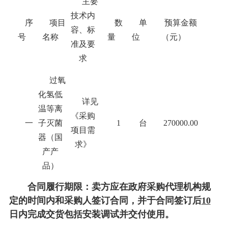
主要
技术内
序
项目
数
单
预算
金额
容、标
号
名称
量
位
（元）
准及要
求
过氧
化氢低
详见
温等离
《采购
一
子灭菌
1
台
270000.00
项目需
器（国
求》
产产
品）
合同履行期限：卖方应在政府采购代理机构规
定的时间内和采购人签订合同，并于合同签订后
10
日内
完成
交货
包括安装调试并交付使用
。