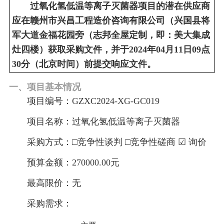
过氧化氢低温等离子灭菌器项
目
的潜在供
应商
应在
赣州市兴昌工程造价咨询有限公司
（兴国县将
军大道金福花园旁（
志邦全屋定制，即：
美大集成
灶四楼）获取采购文件，并于
202
4
年
04
月
11
日
09
点
30
分（北京时间）前提交响应文件。
一、项目基本情况
项目编号：
GZXC20
24
-XG-
GC019
项目名称
：
过氧化氢低温等离子灭菌器
采购方式：
□
竞争性谈判
□
竞争性磋商
☑
询价
预算金额：
270000.00元
最高限价：
无
采购需求：