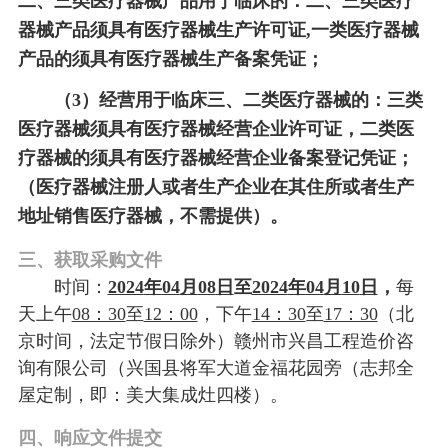
二、三类医疗器械产品用于临床的：二、三类医疗
器械产品须具有医疗器械生产许可证,一类医疗器械
产品的须具有医疗器械生产备案凭证；
（
3）经营用于临床三、二类医疗器械的：三类
医疗器械须具有医疗器械经营企业许可证，二类医
疗器械的须具有医疗器械经营企业备案登记凭证；
（医疗器械注册人或者生产企业在其住所或者生产
地
址销售医疗器械，不需提供）
。
三、获取采购文件
时间：
2024
年
04
月
08
日
至
2024
年
04
月
10
日
，
每
天上午
08：30
至
12：00
，下午
14：30
至
17：30
（北
京时间，法定节假日除外）
赣州市兴昌工程造价咨
询有限公司
（兴国县将军大道金福花园旁（
志邦全
招标公告
屋定制，即：
美大集成灶四楼）
。
BIDDING
四、响应文件提交
INFORMATION