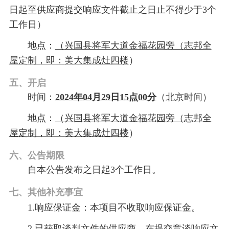
日起至供应商提交响应文件截止之日止不得少于3个
工作日）
地点：
（
兴国县将军大道金福花园旁（
志邦全
屋定制，即：
美大集成灶四楼
）
五、开启
时间：
202
4
年
04
月
29
日
15
点
00
分
（北京时间）
地点：
（
兴国县将军大道金福花园旁（
志邦全
屋定制，即：
美大集成灶四楼
）
六、公告期限
自本公告发布之日起
3个工作日。
七、
其他补充事宜
1.
响应保证金：
本项目不收取响应保证金。
2.已
获取
谈判文件的供应商，在提交竞谈响应文