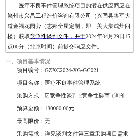
医疗不良事件管理系统
项目
的潜在供应商应在
赣州市兴昌工程造价咨询有限公司
（兴国县将军大
道金福花园旁（
志邦全屋定制，即：
美大集成灶四
楼）
获取
竞争性谈判
文件，并于
202
4
年
04
月
29日15
点
00
分（北京时
间）前提交响应文件
。
一、项目基本情况
项目编号：
GZXC2024-XG-GC021
项目
名称：
医疗不良事件管理系统
采购方式：
☑竞争性谈判
£
竞争性磋商
£
询价
预算金额：
180000.00
元
最高限价：无
采购需求：
详见谈判文
件第三章
采购项目需求