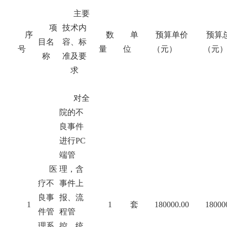
主要
项
技术内
序
数
单
预算单价
预算
目名
容、标
号
量
位
（元）
（元
称
准及要
求
对全
院的不
良事件
进行
PC
端管
医
理，含
疗不
事件上
良事
报、流
1
1
套
180000.00
18000
件管
程管
理系
控、统