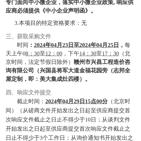
专门面向中小微企业，落实中小微
企业
政策
, 响应供
应商必须提供《中小企业声明函》。
3
.本项目的特定资格要求：
无
三、获取采购文件
时间
：
2024
年
04
月
23
日
至
2024
年
04
月
25日
，
每
天上午
0
8：30
至
12：00
，下午
14：30
至
17：30
（北
京时间，法定节假日除外）
赣州市兴昌工程造价咨
询有限公司
（兴国县将军大道金福花园旁（
志邦全
招标公告
屋定制，即：
美大集成灶四楼）
。
BIDDING
四、响应文件提交
INFORMATION
截止时间
：
202
4
年
04
月
29
日
15
点
00
分
（
北京时
间）（从磋商文件开始发出之日起至供应商提交首
次响应文件截止之日止不得少于
10日；从谈判文件
开始发出之日起至供应商提交首次响应文件截止之
日止不得少于3个工作日；从询价通知书开始发出之