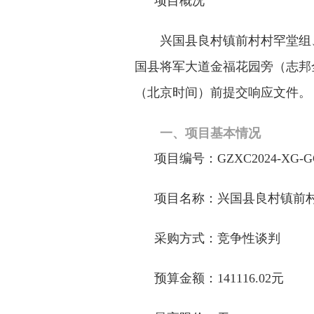
项
目概况
兴国县良村镇前村村罕堂组
国县将军大道金福花园旁（
志邦
（
北京时间）前提交响应文件
。
一、项目基本情况
项目编号：
GZXC2024-XG-G
项目名称
：
兴国县良村镇前
采购方式：竞争
性谈判
预算
金额：
141116.02元