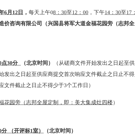
年
6
月
12日
，
每
天上午
0
8：30
至
12：00
，下午
14：30
至
17
造价咨询有限公司
（兴国县将军大道金福花园旁（
志邦全
0
点
30
分
（北
京时间）
（从磋商文件开始发出之日起至供
开始发出之日起至供应商提交首次响应文件截止之日止不得
应文件截止之日止不得少于3个工作日）
福花园旁（
志邦全屋定制，即：
美大集成灶四楼
）
0
分
（开评标
1室）
（
北京时间）