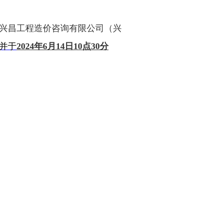
兴昌工程造价咨询有限公司
（兴
并于
202
4
年
6
月
14日10
点
30
分