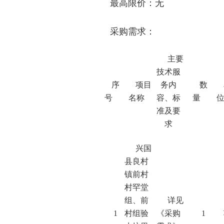
最高限价：
无
采购需求：
主要
技术服
序
项目
务内
数
号
名称
容、标
量
准及要
求
兴国
县良村
镇前村
村罕堂
组、前
详见
1
村组验
《采购
1