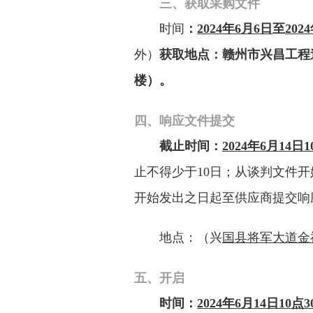
三、获取采购文件
时间
：
2024
年
6
月
6
日
至
2024
外）
获取地点：
赣州市兴昌工程
楼）
。
四、响应文件提交
截
止时间：
202
4
年
6
月
14日1
止不得少于
10日；从谈判文件
开始发出之日起至供应商提交响
地点：（兴
国县将军大道金
五、开启
时间：
202
4
年
6
月
14日10
点
3