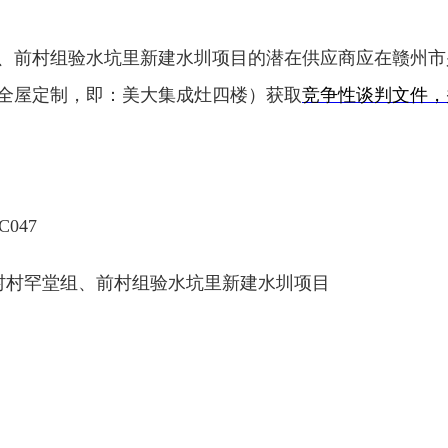
、前村组验水坑里新建水圳项目
的潜在供应商应在
赣州市
全屋定制，即：
美大集成灶四楼）
获
取
竞争性谈判
文件，
C047
村村罕堂组、前村组验水坑里新建水圳项目