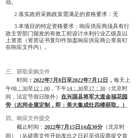
动。
2.落实政府采购政策需满足的资格要求：无
3.本项目的特定资格要求：
响应供应商须具有行
政主管部门颁发的有效
工程设计水利行业乙级及以
上资质
（
资质证书复印件加盖响应供应商公章
装钉
在
响应文件内）
。
三、获取采购文件
时间
：
2022年
7
月
8
日
至
2022年
7
月
1
2
日
，
每天上
午
0
8：30
至
12：00
，下午
14：30
至
17：30
（北京时
间，法定节假日除外）
在
兴国县将军大道金福花园
旁（
志邦全屋定制，即：
美大集成灶四楼
获取。）
四、响应文件提交
截止时间：
2022年
7
月
1
5
日
1
4
点
3
0
分
（北京时
间）（从磋商文件开始发出之日起至供应商提交首