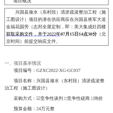
项目概况
兴国县潋水（
东村
段）清淤疏浚整治工程（施
工图设计）
项目的潜在供应商应在
兴国县将军大道
金福花园旁（
志邦全屋定制，即：
美大集成灶四楼
获取采购文件，并于
2022年
0
7
月
1
5
日
1
4
点
30
分
（
北
京时间）前提交响应文件
。
一、项目基本情况
项目编号：
GZXC2022-XG-
GC037
项目名称
：
兴国县潋水（
东村
段）清淤疏浚整
治工程（施工图设计）
采购方式：
☑竞争性谈判 □竞争性磋商 □询价
预算金额：
24万元整