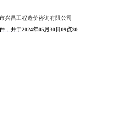
市兴昌工程造价咨询有限公司
件，并于
202
4
年
05
月
30日09
点
30