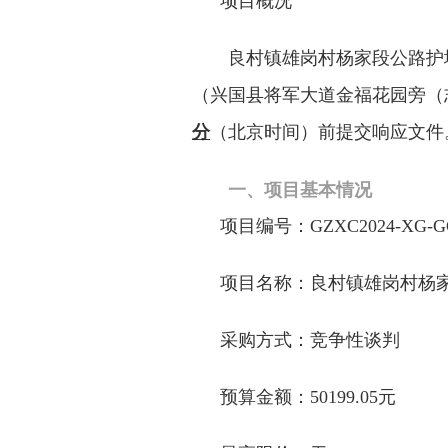
项
目概况
良村镇雄岗村杨家段公路护
（兴国县将军大道金福花园旁（
分
（
北京时间）前提交响应文件
一、项目基本情况
项目编号：
GZXC202
4
-XG-
G
项目名称
：
良村镇雄岗村杨
采购方式：竞争
性谈判
预算
金额：
50199.05元