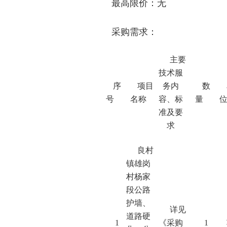
最高限价：
无
采购需求：
主要
技术服
序
项目
务内
数
号
名称
容、标
量
准及要
求
良村
镇雄岗
村杨家
段公路
护墙、
详见
道路硬
1
《采购
1