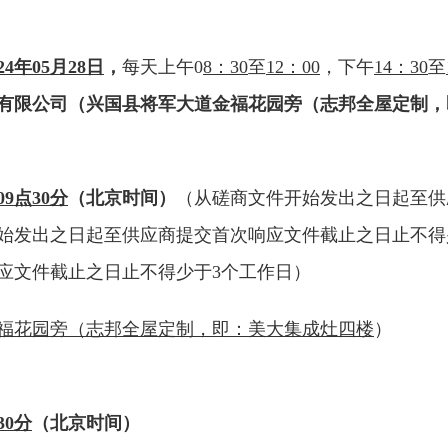
24
年
05
月
28日
，
每
天上午
0
8：30
至
12：00
，下午
14：30
至
有限公司
（兴国县将军大道金福花园旁（
志邦全屋定制，
09
点
30
分
（北
京时间）
（从磋商文件开始发出之日起至供
开始发出之日起至供应商提交首次响应文件截止之日止不得
应文件截止之日止不得少于3个工作日）
福花园旁（
志邦全屋定制，即：
美大集成灶四楼
）
30
分
（
北京时间）