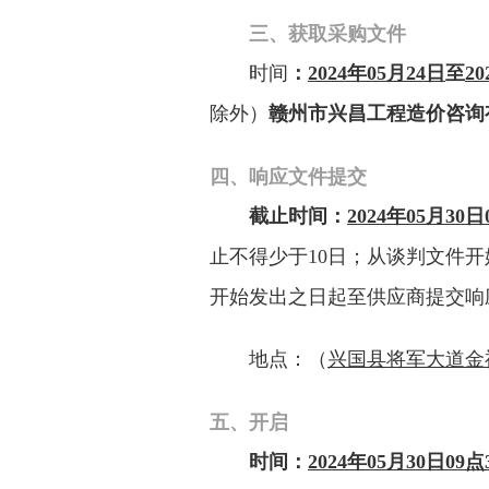
三、获取采购文件
时间
：
2024
年
05
月
24
日
至
20
除外）
赣州市兴昌工程造价咨询
四、响应文件提交
截
止时间：
202
4
年
05
月
30日
止不得少于
10日；从谈判文件
开始发出之日起至供应商提交响
地点：（
兴国县
将军大道金
五、开启
时间：
202
4
年
05
月
30日09
点