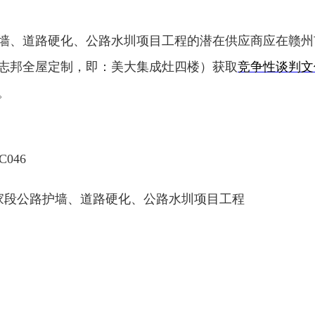
墙、道路硬化、公路水圳项目工程
的潜在供应商应在
赣州
志邦全屋定制，即：
美大集成灶四楼）
获
取
竞争性谈判
文
。
C0
46
家段公路护墙、道路硬化、公路水圳项目工程